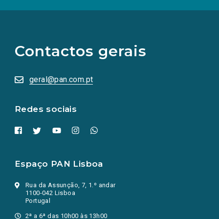
(Os
links
para
as
Contactos gerais
redes
sociais
abrem
numa
geral@pan.com.pt
nova
aba.)
Redes sociais
Espaço PAN Lisboa
Rua da Assunção, 7, 1.º andar
1100-042 Lisboa
Portugal
2ª a 6ª das 10h00 às 13h00