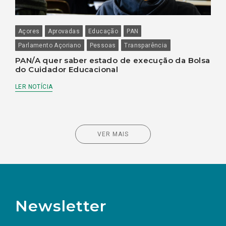
Açores
Aprovadas
Educação
PAN
Parlamento Açoriano
Pessoas
Transparência
PAN/A quer saber estado de execução da Bolsa
do Cuidador Educacional
LER NOTÍCIA
VER MAIS
Newsletter
Preencha os campos abaixo para subscrever
Nome
Apelido
E-