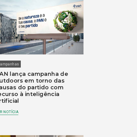
ampanhas
AN lança campanha de
utdoors em torno das
ausas do partido com
ecurso à inteligência
rtificial
R NOTÍCIA