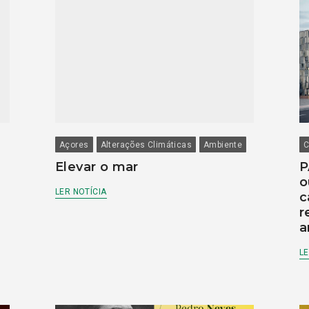
Açores
Alterações Climáticas
Ambiente
C
Elevar o mar
P
o
LER NOTÍCIA
c
r
a
LE