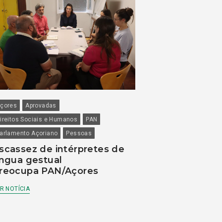
çores
Aprovadas
ireitos Sociais e Humanos
PAN
arlamento Açoriano
Pessoas
scassez de intérpretes de
íngua gestual
reocupa PAN/Açores
R NOTÍCIA