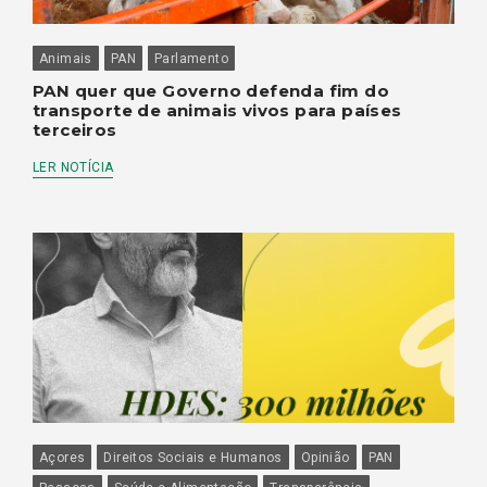
Animais
PAN
Parlamento
PAN quer que Governo defenda fim do
transporte de animais vivos para países
terceiros
LER NOTÍCIA
Açores
Direitos Sociais e Humanos
Opinião
PAN