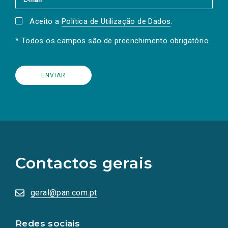
Aceito a
Política de Utilização de Dados
.
* Todos os campos são de preenchimento obrigatório.
(Os
links
para
as
Contactos gerais
redes
sociais
abrem
numa
geral@pan.com.pt
nova
aba.)
Redes sociais