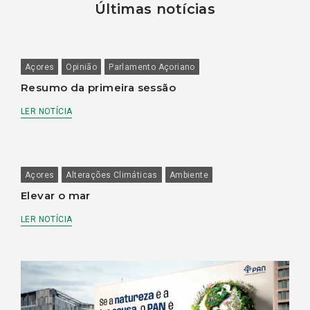
Últimas notícias
Açores
Opinião
Parlamento Açoriano
Resumo da primeira sessão
LER NOTÍCIA
Açores
Alterações Climáticas
Ambiente
Elevar o mar
LER NOTÍCIA