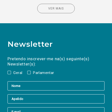
VER MAIS
Newsletter
Preencha os campos abaixo para subscrever
Nome
Apelido
E-
mail
a(s) newsletter(s).
Pretendo inscrever-me na(s) seguinte(s)
Newsletter(s):
Geral
Parlamentar