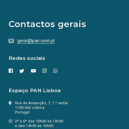
(Os
links
para
as
Contactos gerais
redes
sociais
abrem
numa
geral@pan.com.pt
nova
aba.)
Redes sociais
Espaço PAN Lisboa
Rua da Assunção, 7, 1.º andar
1100-042 Lisboa
Portugal
2ª a 6ª das 10h00 às 13h00
e das 14h00 às 16h00