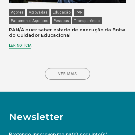
Açores
Aprovadas
Educação
PAN
Parlamento Açoriano
Pessoas
Transparência
PAN/A quer saber estado de execução da Bolsa
do Cuidador Educacional
LER NOTÍCIA
VER MAIS
Newsletter
Preencha os campos abaixo para subscrever
Nome
Apelido
E-
mail
a(s) newsletter(s).
Pretendo inscrever-me na(s) seguinte(s)