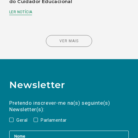
do Cuidador Educacional
LER NOTÍCIA
VER MAIS
Newsletter
Preencha os campos abaixo para subscrever
Nome
Apelido
E-
mail
a(s) newsletter(s).
Pretendo inscrever-me na(s) seguinte(s)
Newsletter(s):
Geral
Parlamentar