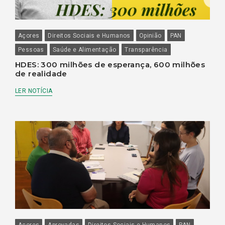
Açores
Direitos Sociais e Humanos
Opinião
PAN
Pessoas
Saúde e Alimentação
Transparência
HDES: 300 milhões de esperança, 600 milhões
de realidade
LER NOTÍCIA
Açores
Aprovadas
Direitos Sociais e Humanos
PAN