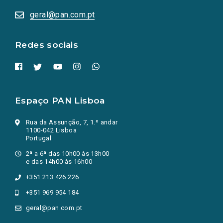
abrem
numa
geral@pan.com.pt
nova
aba.)
Redes sociais
Espaço PAN Lisboa
Rua da Assunção, 7, 1.º andar
1100-042 Lisboa
Portugal
2ª a 6ª das 10h00 às 13h00
e das 14h00 às 16h00
+351 213 426 226
+351 969 954 184
geral@pan.com.pt