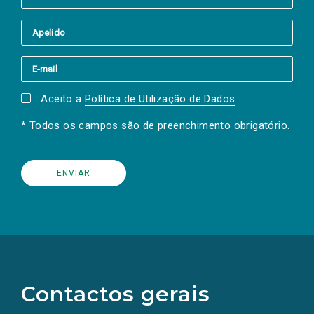
Aceito a
Política de Utilização de Dados
.
* Todos os campos são de preenchimento obrigatório.
(Os
links
para
as
Contactos gerais
redes
sociais