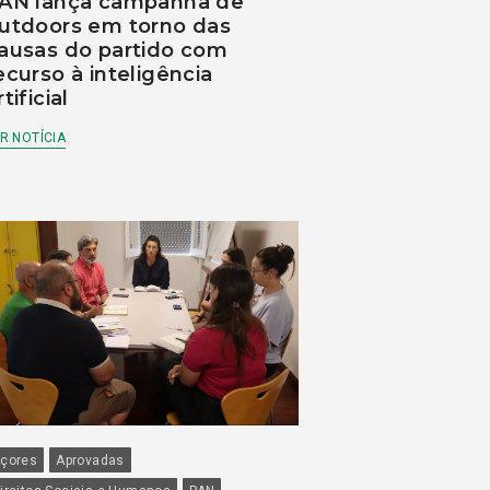
AN lança campanha de
utdoors em torno das
ausas do partido com
ecurso à inteligência
rtificial
R NOTÍCIA
çores
Aprovadas