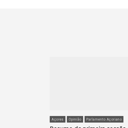
Açores
Opinião
Parlamento Açoriano