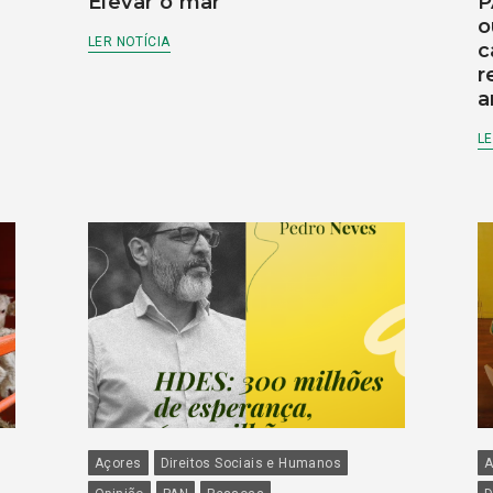
Elevar o mar
P
o
LER NOTÍCIA
c
r
a
LE
Açores
Direitos Sociais e Humanos
A