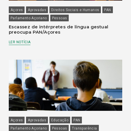
Açores
Aprovadas
Direitos Sociais e Humanos
PAN
Parlamento Açoriano
Pessoas
Escassez de intérpretes de língua gestual
preocupa PAN/Açores
LER NOTÍCIA
Açores
Aprovadas
Educação
PAN
Parlamento Açoriano
Pessoas
Transparência