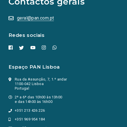
Contactos gerais
redes
sociais
abrem
numa
geral@pan.com.pt
nova
aba.)
Redes sociais
Espaço PAN Lisboa
Rua da Assunção, 7, 1.º andar
1100-042 Lisboa
Portugal
2ª a 6ª das 10h00 às 13h00
e das 14h00 às 16h00
+351 213 426 226
+351 969 954 184