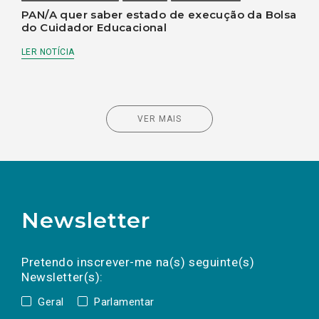
PAN/A quer saber estado de execução da Bolsa
do Cuidador Educacional
LER NOTÍCIA
VER MAIS
Newsletter
Preencha os campos abaixo para subscrever
Nome
Apelido
E-
mail
a(s) newsletter(s).
Pretendo inscrever-me na(s) seguinte(s)
Newsletter(s):
Geral
Parlamentar