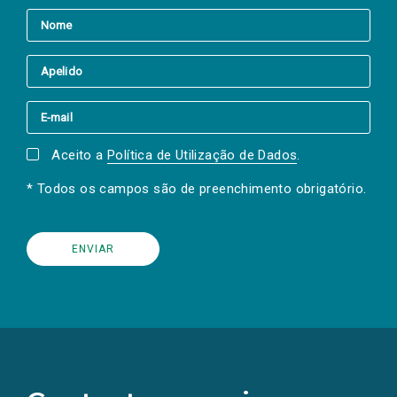
Aceito a
Política de Utilização de Dados
.
* Todos os campos são de preenchimento obrigatório.
(Os
links
para
as