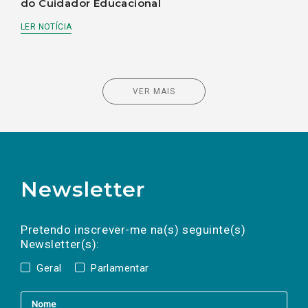
do Cuidador Educacional
LER NOTÍCIA
VER MAIS
Newsletter
Preencha os campos abaixo para subscrever
Nome
Apelido
E-
mail
a(s) newsletter(s).
Pretendo inscrever-me na(s) seguinte(s)
Newsletter(s):
Geral
Parlamentar