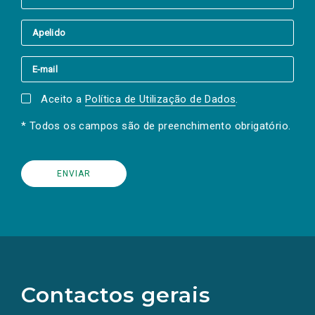
Aceito a
Política de Utilização de Dados
.
* Todos os campos são de preenchimento obrigatório.
(Os
links
para
as
Contactos gerais
redes
sociais