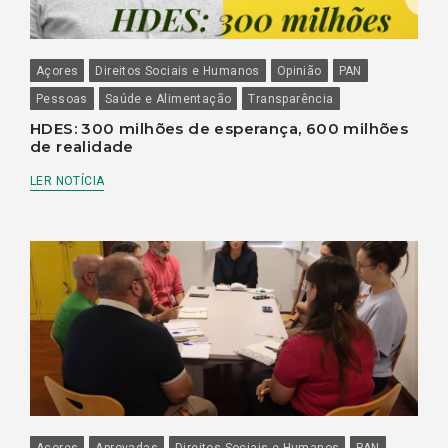
Açores
Direitos Sociais e Humanos
Opinião
PAN
Pessoas
Saúde e Alimentação
Transparência
HDES: 300 milhões de esperança, 600 milhões
de realidade
LER NOTÍCIA
Açores
Aprovadas
Direitos Sociais e Humanos
PAN