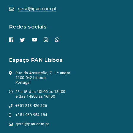
abrem
numa
geral@pan.com.pt
nova
aba.)
Redes sociais
Espaço PAN Lisboa
Rua da Assunção, 7, 1.º andar
1100-042 Lisboa
Portugal
2ª a 6ª das 10h00 às 13h00
e das 14h00 às 16h00
+351 213 426 226
+351 969 954 184
geral@pan.com.pt