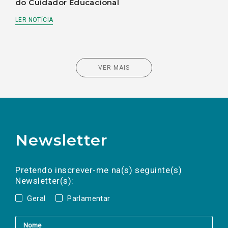
do Cuidador Educacional
LER NOTÍCIA
VER MAIS
Newsletter
Preencha os campos abaixo para subscrever
Nome
Apelido
E-
mail
a(s) newsletter(s).
Pretendo inscrever-me na(s) seguinte(s)
Newsletter(s):
Geral
Parlamentar