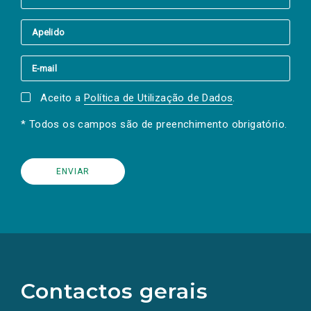
Aceito a
Política de Utilização de Dados
.
* Todos os campos são de preenchimento obrigatório.
(Os
links
para
as
Contactos gerais
redes
sociais