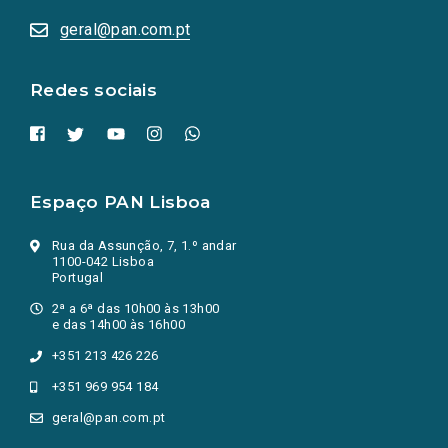
abrem
numa
geral@pan.com.pt
nova
aba.)
Redes sociais
Espaço PAN Lisboa
Rua da Assunção, 7, 1.º andar
1100-042 Lisboa
Portugal
2ª a 6ª das 10h00 às 13h00
e das 14h00 às 16h00
+351 213 426 226
+351 969 954 184
geral@pan.com.pt