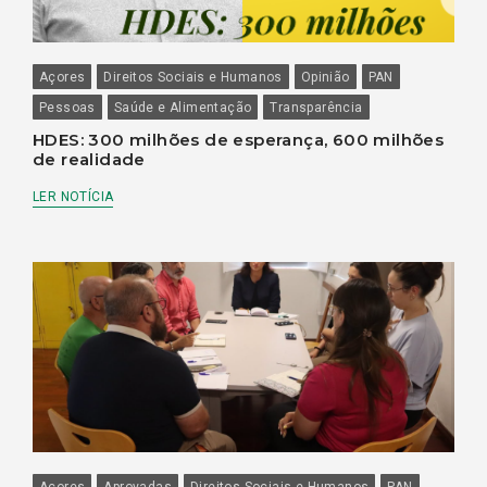
Açores
Direitos Sociais e Humanos
Opinião
PAN
Pessoas
Saúde e Alimentação
Transparência
HDES: 300 milhões de esperança, 600 milhões
de realidade
LER NOTÍCIA
Açores
Aprovadas
Direitos Sociais e Humanos
PAN