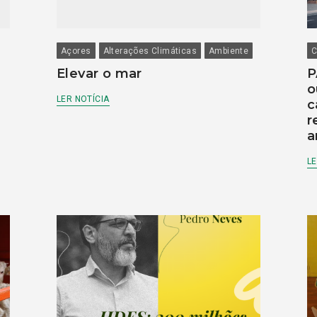
Açores
Alterações Climáticas
Ambiente
C
Elevar o mar
P
o
LER NOTÍCIA
c
r
a
LE