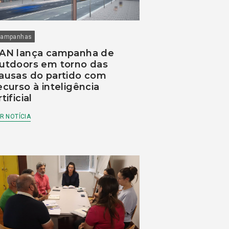
ampanhas
AN lança campanha de
utdoors em torno das
ausas do partido com
ecurso à inteligência
rtificial
R NOTÍCIA