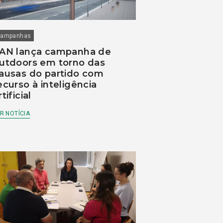
ampanhas
AN lança campanha de
utdoors em torno das
ausas do partido com
ecurso à inteligência
rtificial
R NOTÍCIA