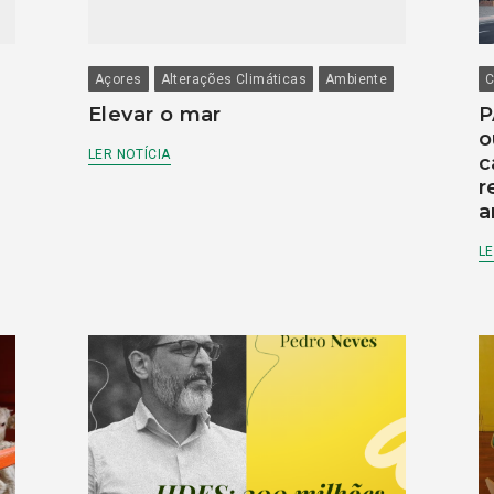
Açores
Alterações Climáticas
Ambiente
C
Elevar o mar
P
o
LER NOTÍCIA
c
r
a
LE