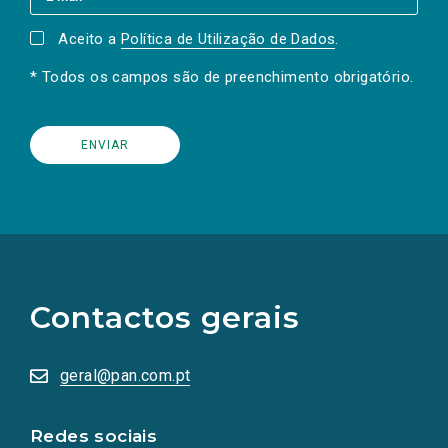
Aceito a
Política de Utilização de Dados
.
* Todos os campos são de preenchimento obrigatório.
(Os
links
para
as
Contactos gerais
redes
sociais
abrem
numa
geral@pan.com.pt
nova
aba.)
Redes sociais