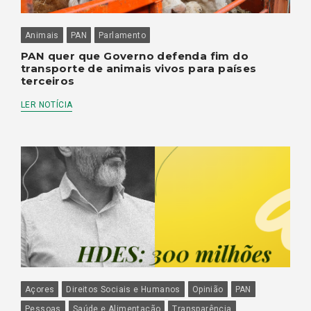
Animais
PAN
Parlamento
PAN quer que Governo defenda fim do
transporte de animais vivos para países
terceiros
LER NOTÍCIA
Açores
Direitos Sociais e Humanos
Opinião
PAN
Pessoas
Saúde e Alimentação
Transparência