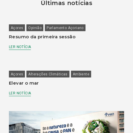
Últimas notícias
Açores
Opinião
Parlamento Açoriano
Resumo da primeira sessão
LER NOTÍCIA
Açores
Alterações Climáticas
Ambiente
Elevar o mar
LER NOTÍCIA