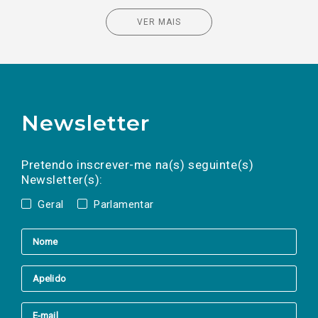
VER MAIS
Newsletter
Preencha os campos abaixo para subscrever
Nome
Apelido
E-
mail
a(s) newsletter(s).
Pretendo inscrever-me na(s) seguinte(s)
Newsletter(s):
Geral
Parlamentar