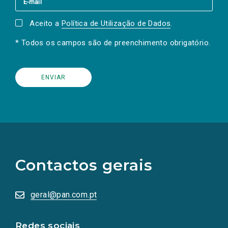
Aceito a
Política de Utilização de Dados
.
* Todos os campos são de preenchimento obrigatório.
(Os
links
para
as
Contactos gerais
redes
sociais
abrem
numa
geral@pan.com.pt
nova
aba.)
Redes sociais