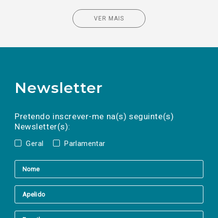
VER MAIS
Newsletter
Preencha os campos abaixo para subscrever
Nome
Apelido
E-
mail
a(s) newsletter(s).
Pretendo inscrever-me na(s) seguinte(s)
Newsletter(s):
Geral
Parlamentar