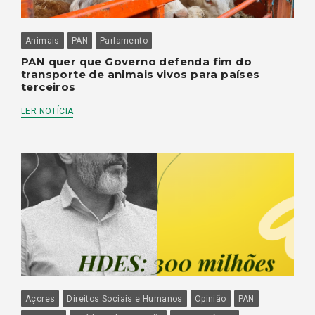
Animais
PAN
Parlamento
PAN quer que Governo defenda fim do
transporte de animais vivos para países
terceiros
LER NOTÍCIA
Açores
Direitos Sociais e Humanos
Opinião
PAN