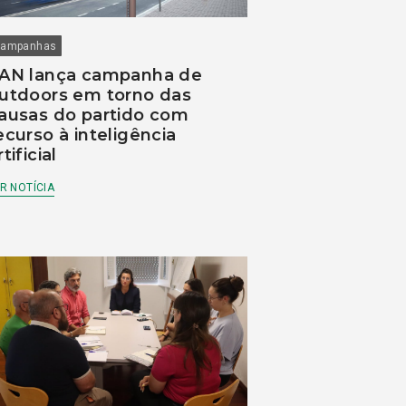
ampanhas
AN lança campanha de
utdoors em torno das
ausas do partido com
ecurso à inteligência
rtificial
R NOTÍCIA