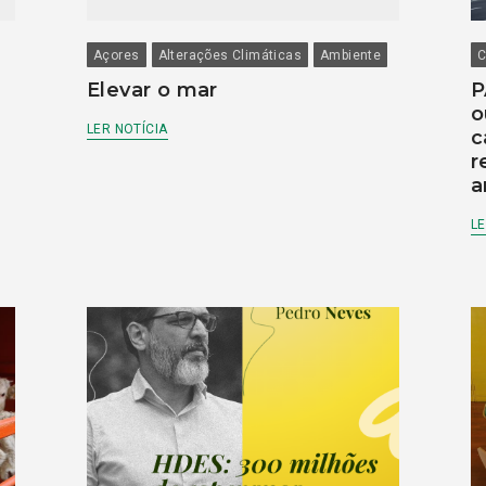
Açores
Alterações Climáticas
Ambiente
C
Elevar o mar
P
o
LER NOTÍCIA
c
r
a
LE