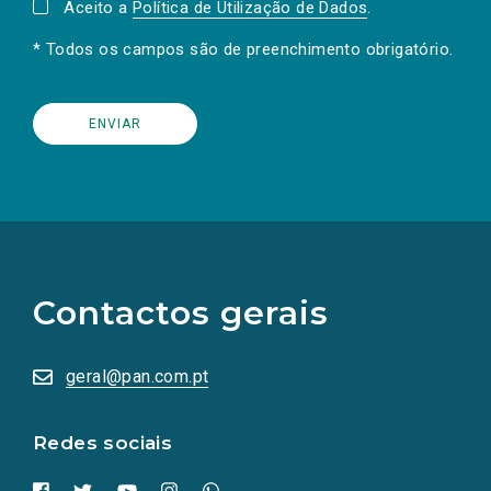
Aceito a
Política de Utilização de Dados
.
* Todos os campos são de preenchimento obrigatório.
(Os
links
para
as
Contactos gerais
redes
sociais
abrem
numa
geral@pan.com.pt
nova
aba.)
Redes sociais