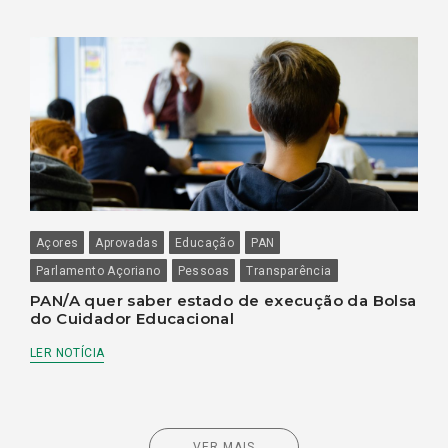
Açores
Aprovadas
Educação
PAN
Parlamento Açoriano
Pessoas
Transparência
PAN/A quer saber estado de execução da Bolsa
do Cuidador Educacional
LER NOTÍCIA
VER MAIS