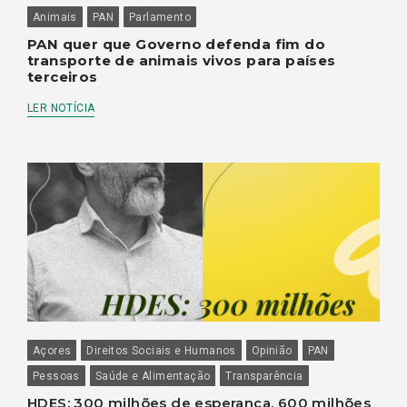
Animais
PAN
Parlamento
PAN quer que Governo defenda fim do
transporte de animais vivos para países
terceiros
LER NOTÍCIA
Açores
Direitos Sociais e Humanos
Opinião
PAN
Pessoas
Saúde e Alimentação
Transparência
HDES: 300 milhões de esperança, 600 milhões