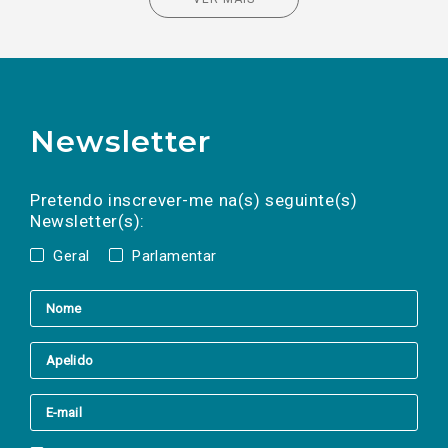
Newsletter
Preencha os campos abaixo para subscrever
Nome
Apelido
E-
mail
a(s) newsletter(s).
Pretendo inscrever-me na(s) seguinte(s)
Newsletter(s):
Geral
Parlamentar