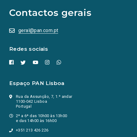
para
as
Contactos gerais
redes
sociais
abrem
numa
geral@pan.com.pt
nova
aba.)
Redes sociais
Espaço PAN Lisboa
Rua da Assunção, 7, 1.º andar
1100-042 Lisboa
Portugal
2ª a 6ª das 10h00 às 13h00
e das 14h00 às 16h00
+351 213 426 226