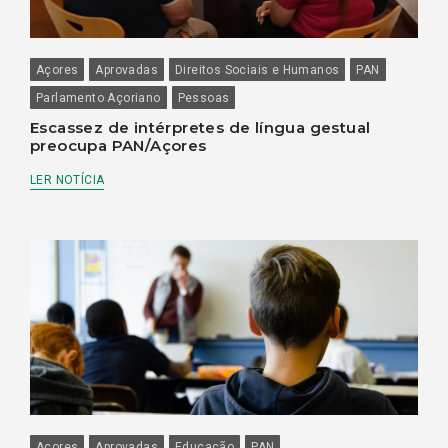
Açores
Aprovadas
Direitos Sociais e Humanos
PAN
Parlamento Açoriano
Pessoas
Escassez de intérpretes de língua gestual
preocupa PAN/Açores
LER NOTÍCIA
Açores
Aprovadas
Educação
PAN