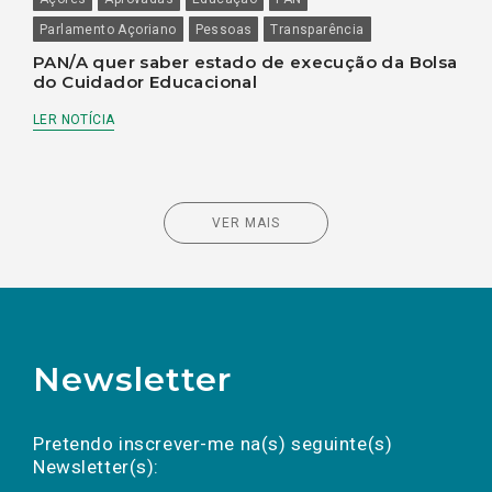
Parlamento Açoriano
Pessoas
Transparência
PAN/A quer saber estado de execução da Bolsa
do Cuidador Educacional
LER NOTÍCIA
VER MAIS
Newsletter
Preencha os campos abaixo para subscrever
Nome
Apelido
E-
mail
a(s) newsletter(s).
Pretendo inscrever-me na(s) seguinte(s)
Newsletter(s):