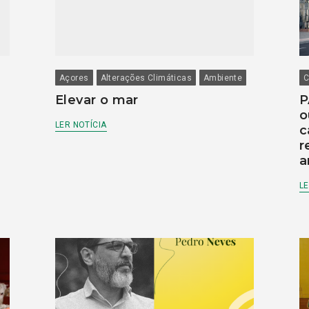
Açores
Alterações Climáticas
Ambiente
C
Elevar o mar
P
o
LER NOTÍCIA
c
r
a
LE