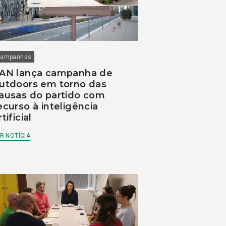
ampanhas
AN lança campanha de
utdoors em torno das
ausas do partido com
ecurso à inteligência
rtificial
R NOTÍCIA