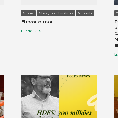
Açores
Alterações Climáticas
Ambiente
C
Elevar o mar
P
o
LER NOTÍCIA
c
r
a
LE