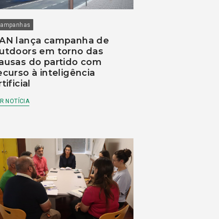
ampanhas
AN lança campanha de
utdoors em torno das
ausas do partido com
ecurso à inteligência
rtificial
R NOTÍCIA