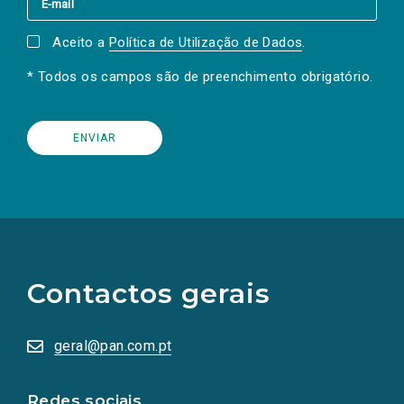
Aceito a
Política de Utilização de Dados
.
* Todos os campos são de preenchimento obrigatório.
(Os
links
para
as
Contactos gerais
redes
sociais
abrem
numa
geral@pan.com.pt
nova
aba.)
Redes sociais