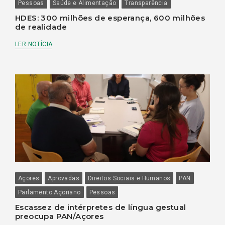
Pessoas
Saúde e Alimentação
Transparência
HDES: 300 milhões de esperança, 600 milhões
de realidade
LER NOTÍCIA
Açores
Aprovadas
Direitos Sociais e Humanos
PAN
Parlamento Açoriano
Pessoas
Escassez de intérpretes de língua gestual
preocupa PAN/Açores