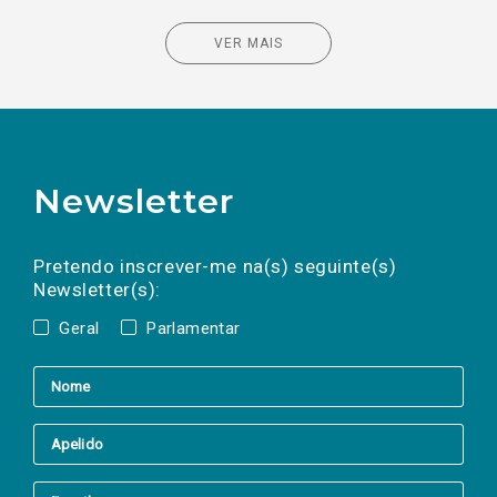
VER MAIS
Newsletter
Preencha os campos abaixo para subscrever
Nome
Apelido
E-
mail
a(s) newsletter(s).
Pretendo inscrever-me na(s) seguinte(s)
Newsletter(s):
Geral
Parlamentar