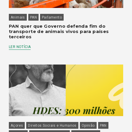
Animais
PAN
Parlamento
PAN quer que Governo defenda fim do
transporte de animais vivos para países
terceiros
LER NOTÍCIA
Açores
Direitos Sociais e Humanos
Opinião
PAN