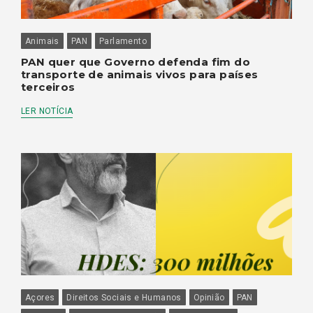
Animais
PAN
Parlamento
PAN quer que Governo defenda fim do
transporte de animais vivos para países
terceiros
LER NOTÍCIA
Açores
Direitos Sociais e Humanos
Opinião
PAN