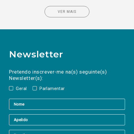
VER MAIS
Newsletter
Preencha os campos abaixo para subscrever
Nome
Apelido
E-
mail
a(s) newsletter(s).
Pretendo inscrever-me na(s) seguinte(s)
Newsletter(s):
Geral
Parlamentar