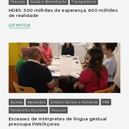
Pessoas
Saúde e Alimentação
Transparência
HDES: 300 milhões de esperança, 600 milhões
de realidade
LER NOTÍCIA
Açores
Aprovadas
Direitos Sociais e Humanos
PAN
Parlamento Açoriano
Pessoas
Escassez de intérpretes de língua gestual
preocupa PAN/Açores