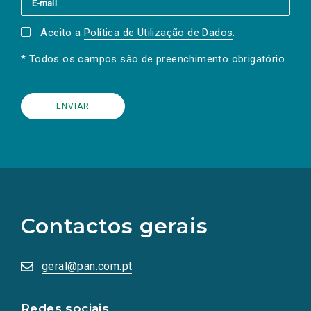
Aceito a
Política de Utilização de Dados
.
* Todos os campos são de preenchimento obrigatório.
(Os
links
para
as
Contactos gerais
redes
sociais
abrem
numa
geral@pan.com.pt
nova
aba.)
Redes sociais