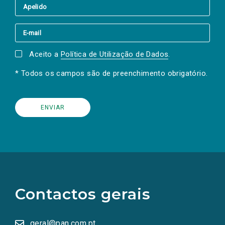
Aceito a
Política de Utilização de Dados
.
* Todos os campos são de preenchimento obrigatório.
(Os
links
para
as
Contactos gerais
redes
sociais
abrem
numa
geral@pan.com.pt