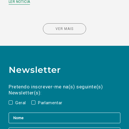
LER NOTÍCIA
VER MAIS
Newsletter
Preencha os campos abaixo para subscrever
Nome
Apelido
E-
mail
a(s) newsletter(s).
Pretendo inscrever-me na(s) seguinte(s)
Newsletter(s):
Geral
Parlamentar