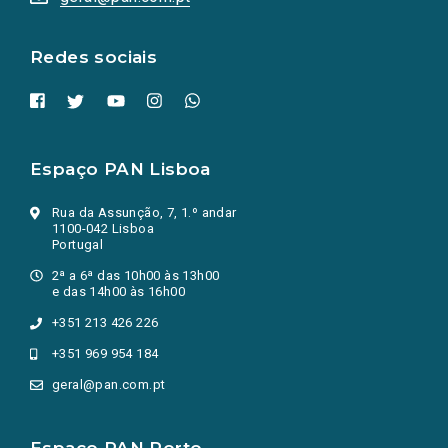
nova
aba.)
Redes sociais
Espaço PAN Lisboa
Rua da Assunção, 7, 1.º andar
1100-042 Lisboa
Portugal
2ª a 6ª das 10h00 às 13h00
e das 14h00 às 16h00
+351 213 426 226
+351 969 954 184
geral@pan.com.pt