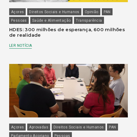
Açores
Direitos Sociais e Humanos
Opinião
PAN
Pessoas
Saúde e Alimentação
Transparência
HDES: 300 milhões de esperança, 600 milhões
de realidade
LER NOTÍCIA
Açores
Aprovadas
Direitos Sociais e Humanos
PAN
Parlamento Açoriano
Pessoas