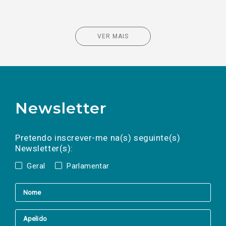
VER MAIS
Newsletter
Preencha os campos abaixo para subscrever
Nome
Apelido
E-
mail
a(s) newsletter(s).
Pretendo inscrever-me na(s) seguinte(s)
Newsletter(s):
Geral
Parlamentar