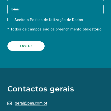
Aceito a
Política de Utilização de Dados
.
* Todos os campos são de preenchimento obrigatório.
(Os
links
para
as
Contactos gerais
redes
sociais
abrem
numa
geral@pan.com.pt
nova
aba.)