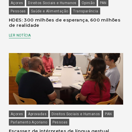
Açores
Direitos Sociais e Humanos
Opinião
PAN
Pessoas
Saúde e Alimentação
Transparência
HDES: 300 milhões de esperança, 600 milhões
de realidade
LER NOTÍCIA
Açores
Aprovadas
Direitos Sociais e Humanos
PAN
Parlamento Açoriano
Pessoas
Escassez de intérpretes de língua gestual