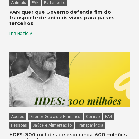
Animais
PAN
Parlamento
PAN quer que Governo defenda fim do
transporte de animais vivos para países
terceiros
LER NOTÍCIA
Açores
Direitos Sociais e Humanos
Opinião
PAN
Pessoas
Saúde e Alimentação
Transparência
HDES: 300 milhões de esperança, 600 milhões