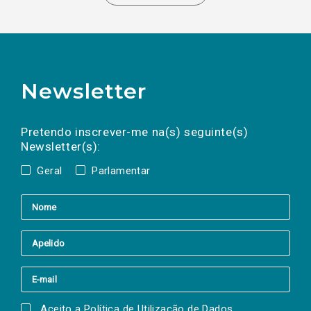
Newsletter
Preencha os campos abaixo para subscrever
Nome
Apelido
E-
mail
a(s) newsletter(s).
Pretendo inscrever-me na(s) seguinte(s)
Newsletter(s):
Geral
Parlamentar
Aceito a
Política de Utilização de Dados
.