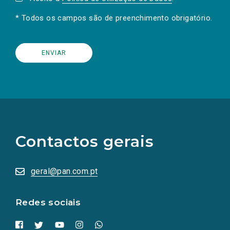
* Todos os campos são de preenchimento obrigatório.
(Os
links
para
as
Contactos gerais
redes
sociais
abrem
numa
geral@pan.com.pt
nova
aba.)
Redes sociais