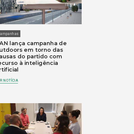
ampanhas
AN lança campanha de
utdoors em torno das
ausas do partido com
ecurso à inteligência
rtificial
R NOTÍCIA