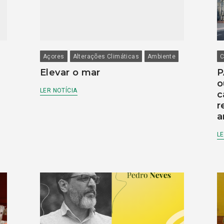
Açores
Alterações Climáticas
Ambiente
C
Elevar o mar
P
o
LER NOTÍCIA
c
r
a
LE