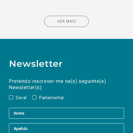
VER MAIS
Newsletter
Preencha os campos abaixo para subscrever
Nome
Apelido
E-
mail
a(s) newsletter(s).
Pretendo inscrever-me na(s) seguinte(s)
Newsletter(s):
Geral
Parlamentar