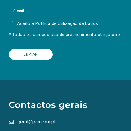
Aceito a
Política de Utilização de Dados
.
* Todos os campos são de preenchimento obrigatório.
(Os
links
para
as
Contactos gerais
redes
sociais
abrem
numa
geral@pan.com.pt
nova
aba.)