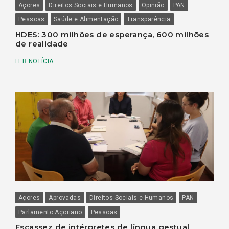
Açores
Direitos Sociais e Humanos
Opinião
PAN
Pessoas
Saúde e Alimentação
Transparência
HDES: 300 milhões de esperança, 600 milhões
de realidade
LER NOTÍCIA
Açores
Aprovadas
Direitos Sociais e Humanos
PAN
Parlamento Açoriano
Pessoas
Escassez de intérpretes de língua gestual