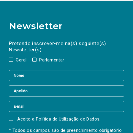
Newsletter
Preencha os campos abaixo para subscrever
Nome
Apelido
E-
mail
a(s) newsletter(s).
Pretendo inscrever-me na(s) seguinte(s)
Newsletter(s):
Geral
Parlamentar
Aceito a
Política de Utilização de Dados
.
* Todos os campos são de preenchimento obrigatório.