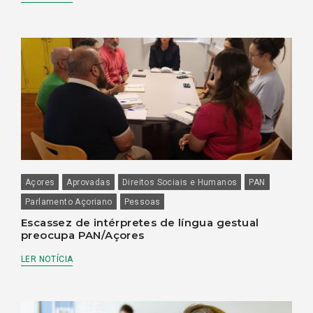
Açores
Aprovadas
Direitos Sociais e Humanos
PAN
Parlamento Açoriano
Pessoas
Escassez de intérpretes de língua gestual
preocupa PAN/Açores
LER NOTÍCIA