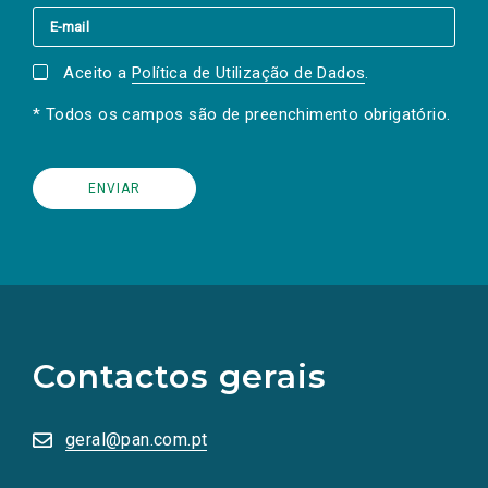
Aceito a
Política de Utilização de Dados
.
* Todos os campos são de preenchimento obrigatório.
(Os
links
para
as
Contactos gerais
redes
sociais
abrem
numa
geral@pan.com.pt
nova
aba.)