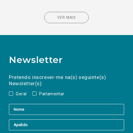
VER MAIS
Newsletter
Preencha os campos abaixo para subscrever
Nome
Apelido
E-
mail
a(s) newsletter(s).
Pretendo inscrever-me na(s) seguinte(s)
Newsletter(s):
Geral
Parlamentar