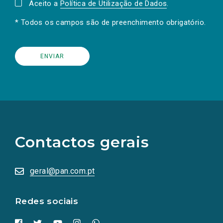
Aceito a
Política de Utilização de Dados
.
* Todos os campos são de preenchimento obrigatório.
(Os
links
para
as
Contactos gerais
redes
sociais
abrem
numa
geral@pan.com.pt
nova
aba.)
Redes sociais