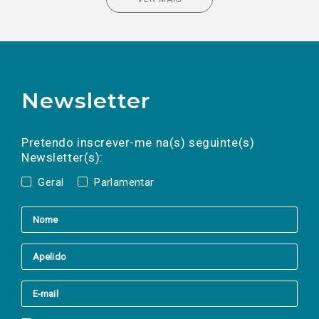
Newsletter
Preencha os campos abaixo para subscrever
Nome
Apelido
E-
mail
a(s) newsletter(s).
Pretendo inscrever-me na(s) seguinte(s)
Newsletter(s):
Geral
Parlamentar