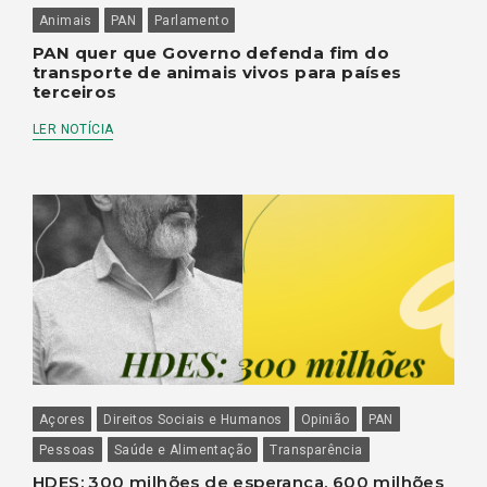
Animais
PAN
Parlamento
PAN quer que Governo defenda fim do
transporte de animais vivos para países
terceiros
LER NOTÍCIA
Açores
Direitos Sociais e Humanos
Opinião
PAN
Pessoas
Saúde e Alimentação
Transparência
HDES: 300 milhões de esperança, 600 milhões