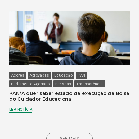
Açores
Aprovadas
Educação
PAN
Parlamento Açoriano
Pessoas
Transparência
PAN/A quer saber estado de execução da Bolsa
do Cuidador Educacional
LER NOTÍCIA
VER MAIS