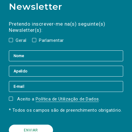
Newsletter
Preencha os campos abaixo para subscrever
Nome
Apelido
E-
mail
a(s) newsletter(s).
Pretendo inscrever-me na(s) seguinte(s)
Newsletter(s):
Geral
Parlamentar
Aceito a
Política de Utilização de Dados
.
* Todos os campos são de preenchimento obrigatório.