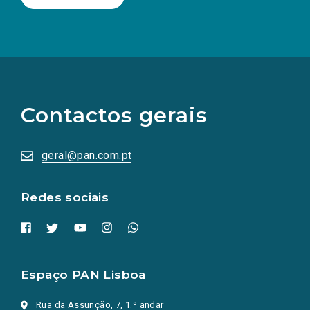
(Os
links
para
as
Contactos gerais
redes
sociais
abrem
numa
geral@pan.com.pt
nova
aba.)
Redes sociais
Espaço PAN Lisboa
Rua da Assunção, 7, 1.º andar