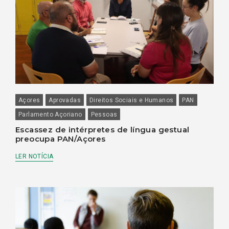
Açores
Aprovadas
Direitos Sociais e Humanos
PAN
Parlamento Açoriano
Pessoas
Escassez de intérpretes de língua gestual
preocupa PAN/Açores
LER NOTÍCIA