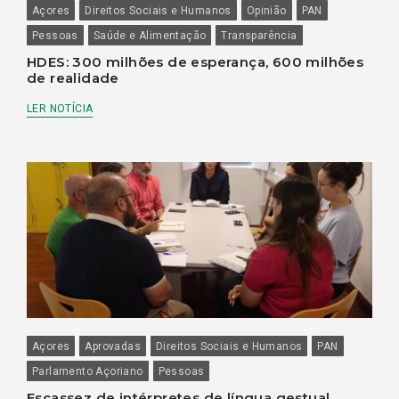
Açores
Direitos Sociais e Humanos
Opinião
PAN
Pessoas
Saúde e Alimentação
Transparência
HDES: 300 milhões de esperança, 600 milhões
de realidade
LER NOTÍCIA
Açores
Aprovadas
Direitos Sociais e Humanos
PAN
Parlamento Açoriano
Pessoas
Escassez de intérpretes de língua gestual