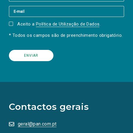
Aceito a
Política de Utilização de Dados
.
* Todos os campos são de preenchimento obrigatório.
(Os
links
para
as
Contactos gerais
redes
sociais
abrem
numa
geral@pan.com.pt
nova
aba.)