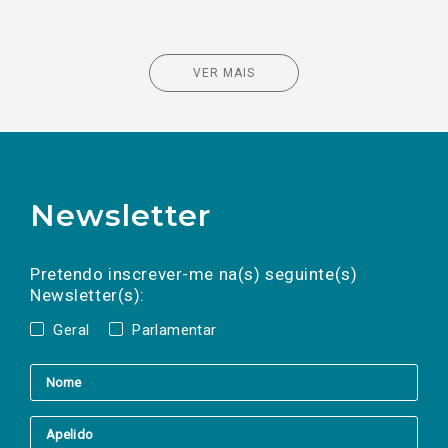
VER MAIS
Newsletter
Preencha os campos abaixo para subscrever
Nome
Apelido
E-
mail
a(s) newsletter(s).
Pretendo inscrever-me na(s) seguinte(s)
Newsletter(s):
Geral
Parlamentar