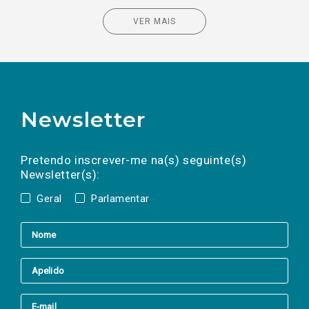
VER MAIS
Newsletter
Preencha os campos abaixo para subscrever
Nome
Apelido
E-
mail
a(s) newsletter(s).
Pretendo inscrever-me na(s) seguinte(s)
Newsletter(s):
Geral
Parlamentar