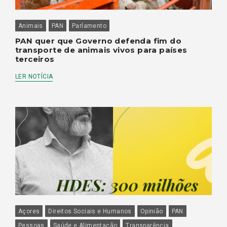
Animais
PAN
Parlamento
PAN quer que Governo defenda fim do
transporte de animais vivos para países
terceiros
LER NOTÍCIA
Açores
Direitos Sociais e Humanos
Opinião
PAN
Pessoas
Saúde e Alimentação
Transparência