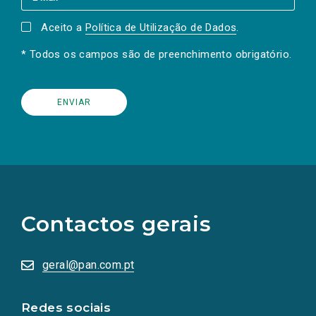
Aceito a
Política de Utilização de Dados
.
* Todos os campos são de preenchimento obrigatório.
(Os
links
para
as
Contactos gerais
redes
sociais
abrem
numa
geral@pan.com.pt
nova
aba.)
Redes sociais