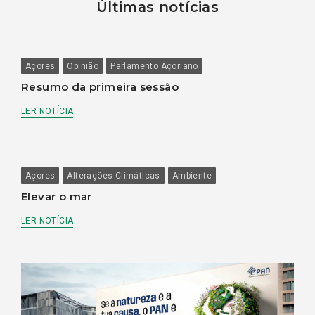
Últimas notícias
Açores
Opinião
Parlamento Açoriano
Resumo da primeira sessão
LER NOTÍCIA
Açores
Alterações Climáticas
Ambiente
Elevar o mar
LER NOTÍCIA