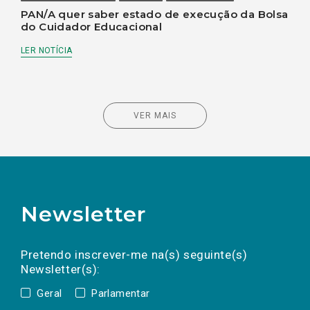
PAN/A quer saber estado de execução da Bolsa
do Cuidador Educacional
LER NOTÍCIA
VER MAIS
Newsletter
Preencha os campos abaixo para subscrever
Nome
Apelido
E-
mail
a(s) newsletter(s).
Pretendo inscrever-me na(s) seguinte(s)
Newsletter(s):
Geral
Parlamentar