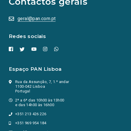
Contactos gerais
redes
sociais
abrem
numa
geral@pan.com.pt
nova
aba.)
Redes sociais
Espaço PAN Lisboa
Rua da Assunção, 7, 1.º andar
1100-042 Lisboa
Portugal
2ª a 6ª das 10h00 às 13h00
e das 14h00 às 16h00
+351 213 426 226
+351 969 954 184