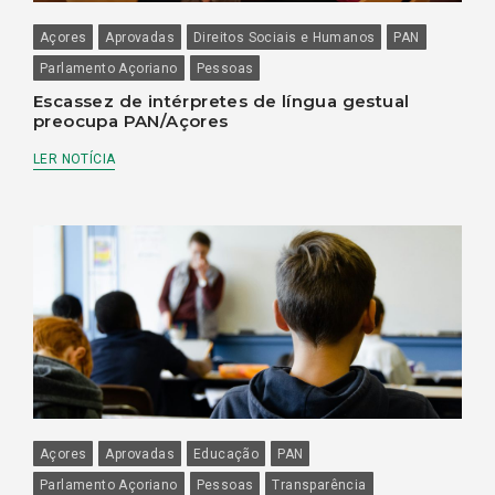
Açores
Aprovadas
Direitos Sociais e Humanos
PAN
Parlamento Açoriano
Pessoas
Escassez de intérpretes de língua gestual
preocupa PAN/Açores
LER NOTÍCIA
Açores
Aprovadas
Educação
PAN
Parlamento Açoriano
Pessoas
Transparência