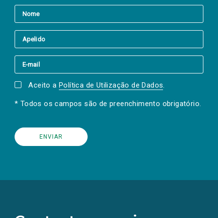
Aceito a
Política de Utilização de Dados
.
* Todos os campos são de preenchimento obrigatório.
(Os
links
para
as