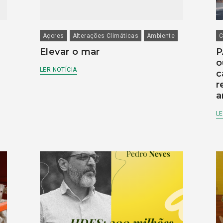
Açores
Alterações Climáticas
Ambiente
C
Elevar o mar
P
o
LER NOTÍCIA
c
r
a
LE