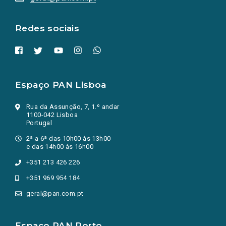
nova
aba.)
Redes sociais
Espaço PAN Lisboa
Rua da Assunção, 7, 1.º andar
1100-042 Lisboa
Portugal
2ª a 6ª das 10h00 às 13h00
e das 14h00 às 16h00
+351 213 426 226
+351 969 954 184
geral@pan.com.pt
Espaço PAN Porto