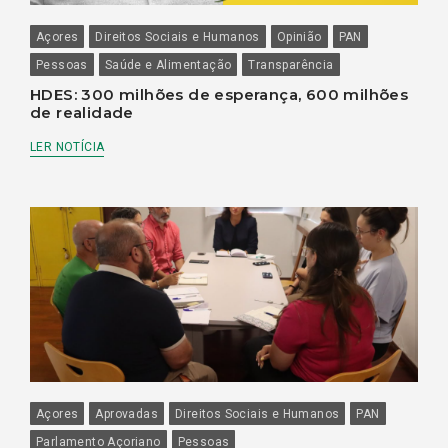
Açores
Direitos Sociais e Humanos
Opinião
PAN
Pessoas
Saúde e Alimentação
Transparência
HDES: 300 milhões de esperança, 600 milhões
de realidade
LER NOTÍCIA
Açores
Aprovadas
Direitos Sociais e Humanos
PAN
Parlamento Açoriano
Pessoas