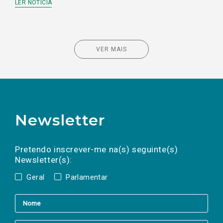
LER NOTÍCIA
VER MAIS
Newsletter
Preencha os campos abaixo para subscrever
Nome
Apelido
E-
mail
a(s) newsletter(s).
Pretendo inscrever-me na(s) seguinte(s)
Newsletter(s):
Geral
Parlamentar