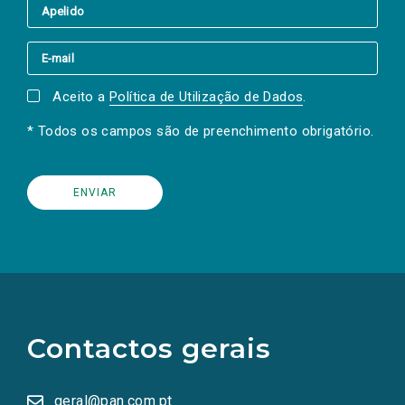
Aceito a
Política de Utilização de Dados
.
* Todos os campos são de preenchimento obrigatório.
(Os
links
para
as
Contactos gerais
redes
sociais
abrem
numa
geral@pan.com.pt