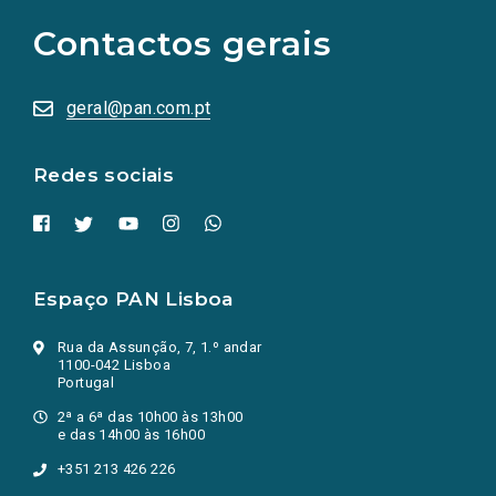
para
as
Contactos gerais
redes
sociais
abrem
numa
geral@pan.com.pt
nova
aba.)
Redes sociais
Espaço PAN Lisboa
Rua da Assunção, 7, 1.º andar
1100-042 Lisboa
Portugal
2ª a 6ª das 10h00 às 13h00
e das 14h00 às 16h00
+351 213 426 226