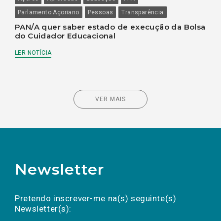
Parlamento Açoriano
Pessoas
Transparência
PAN/A quer saber estado de execução da Bolsa
do Cuidador Educacional
LER NOTÍCIA
VER MAIS
Newsletter
Preencha os campos abaixo para subscrever
Nome
Apelido
E-
mail
a(s) newsletter(s).
Pretendo inscrever-me na(s) seguinte(s)
Newsletter(s):