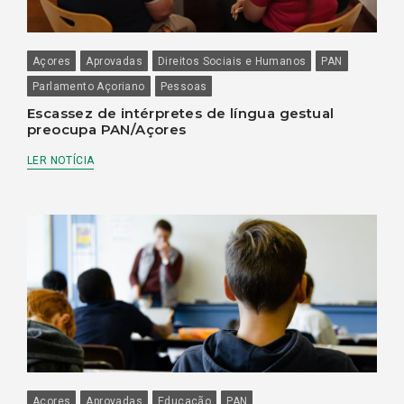
Açores
Aprovadas
Direitos Sociais e Humanos
PAN
Parlamento Açoriano
Pessoas
Escassez de intérpretes de língua gestual
preocupa PAN/Açores
LER NOTÍCIA
Açores
Aprovadas
Educação
PAN