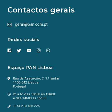
para
as
Contactos gerais
redes
sociais
abrem
numa
geral@pan.com.pt
nova
aba.)
Redes sociais
Espaço PAN Lisboa
Rua da Assunção, 7, 1.º andar
1100-042 Lisboa
Portugal
2ª a 6ª das 10h00 às 13h00
e das 14h00 às 16h00
+351 213 426 226