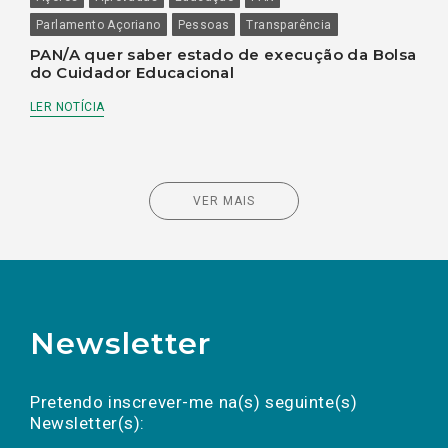
Parlamento Açoriano
Pessoas
Transparência
PAN/A quer saber estado de execução da Bolsa
do Cuidador Educacional
LER NOTÍCIA
VER MAIS
Newsletter
Preencha os campos abaixo para subscrever
Nome
Apelido
E-
mail
a(s) newsletter(s).
Pretendo inscrever-me na(s) seguinte(s)
Newsletter(s):