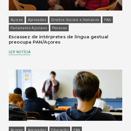
Açores
Aprovadas
Direitos Sociais e Humanos
PAN
Parlamento Açoriano
Pessoas
Escassez de intérpretes de língua gestual
preocupa PAN/Açores
LER NOTÍCIA
Açores
Aprovadas
Educação
PAN