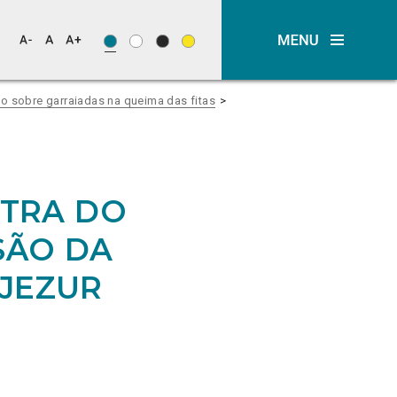
o sobre garraiadas na queima das fitas
STRA DO
SÃO DA
LJEZUR