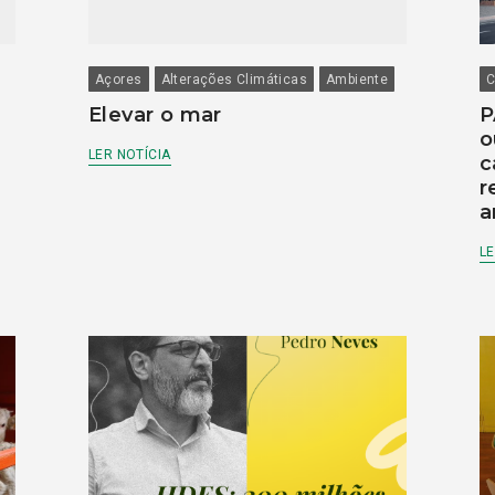
Açores
Alterações Climáticas
Ambiente
C
Elevar o mar
P
o
LER NOTÍCIA
c
r
a
LE