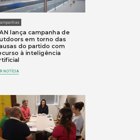
ampanhas
AN lança campanha de
utdoors em torno das
ausas do partido com
ecurso à inteligência
rtificial
R NOTÍCIA