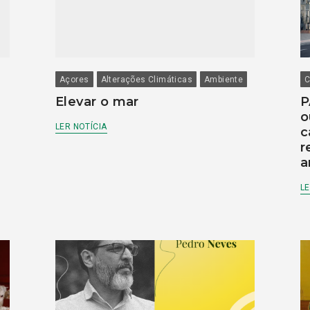
Açores
Alterações Climáticas
Ambiente
C
Elevar o mar
P
o
LER NOTÍCIA
c
r
a
LE