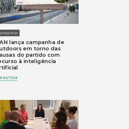
ampanhas
AN lança campanha de
utdoors em torno das
ausas do partido com
ecurso à inteligência
rtificial
R NOTÍCIA