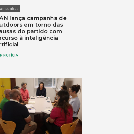
ampanhas
AN lança campanha de
utdoors em torno das
ausas do partido com
ecurso à inteligência
rtificial
R NOTÍCIA