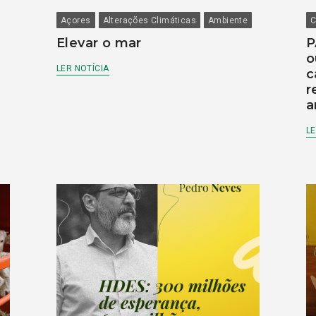
Açores
Alterações Climáticas
Ambiente
C
Elevar o mar
P
o
LER NOTÍCIA
c
r
a
LE