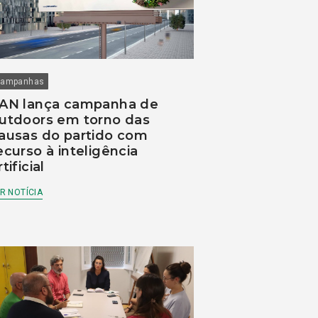
ampanhas
AN lança campanha de
utdoors em torno das
ausas do partido com
ecurso à inteligência
rtificial
R NOTÍCIA