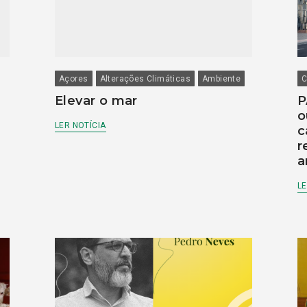
Açores
Alterações Climáticas
Ambiente
C
Elevar o mar
P
o
LER NOTÍCIA
c
r
a
LE