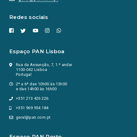
nova
aba.)
Redes sociais
Espaço PAN Lisboa
Rua da Assunção, 7, 1.º andar
1100-042 Lisboa
Portugal
2ª a 6ª das 10h00 às 13h00
e das 14h00 às 16h00
+351 213 426 226
+351 969 954 184
geral@pan.com.pt
Espaço PAN Porto