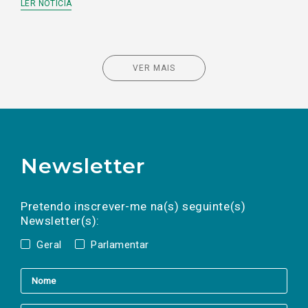
LER NOTÍCIA
VER MAIS
Newsletter
Preencha os campos abaixo para subscrever
Nome
Apelido
E-
mail
a(s) newsletter(s).
Pretendo inscrever-me na(s) seguinte(s)
Newsletter(s):
Geral
Parlamentar