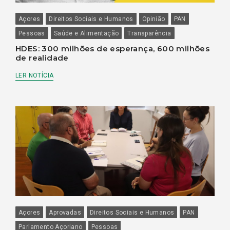
Açores
Direitos Sociais e Humanos
Opinião
PAN
Pessoas
Saúde e Alimentação
Transparência
HDES: 300 milhões de esperança, 600 milhões
de realidade
LER NOTÍCIA
Açores
Aprovadas
Direitos Sociais e Humanos
PAN
Parlamento Açoriano
Pessoas