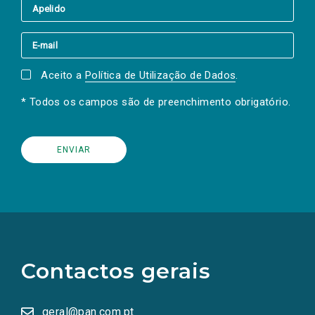
Aceito a
Política de Utilização de Dados
.
* Todos os campos são de preenchimento obrigatório.
(Os
links
para
as
Contactos gerais
redes
sociais
abrem
numa
geral@pan.com.pt