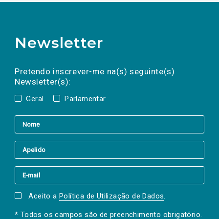
Newsletter
Preencha os campos abaixo para subscrever
Nome
Apelido
E-
mail
a(s) newsletter(s).
Pretendo inscrever-me na(s) seguinte(s)
Newsletter(s):
Geral
Parlamentar
Aceito a
Política de Utilização de Dados
.
* Todos os campos são de preenchimento obrigatório.