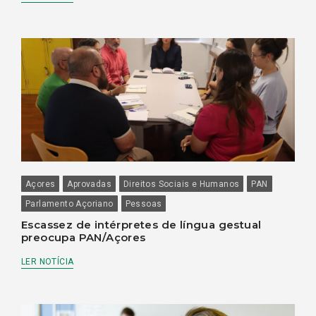
Açores
Aprovadas
Direitos Sociais e Humanos
PAN
Parlamento Açoriano
Pessoas
Escassez de intérpretes de língua gestual
preocupa PAN/Açores
LER NOTÍCIA