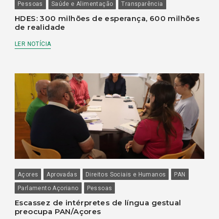
Pessoas
Saúde e Alimentação
Transparência
HDES: 300 milhões de esperança, 600 milhões
de realidade
LER NOTÍCIA
Açores
Aprovadas
Direitos Sociais e Humanos
PAN
Parlamento Açoriano
Pessoas
Escassez de intérpretes de língua gestual
preocupa PAN/Açores