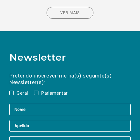
VER MAIS
Newsletter
Preencha os campos abaixo para subscrever
Nome
Apelido
E-
mail
a(s) newsletter(s).
Pretendo inscrever-me na(s) seguinte(s)
Newsletter(s):
Geral
Parlamentar