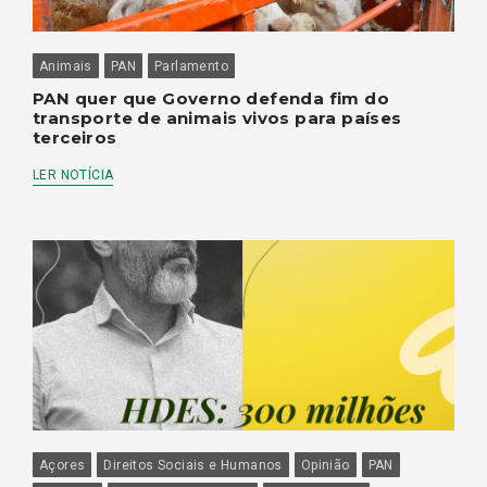
Animais
PAN
Parlamento
PAN quer que Governo defenda fim do
transporte de animais vivos para países
terceiros
LER NOTÍCIA
Açores
Direitos Sociais e Humanos
Opinião
PAN