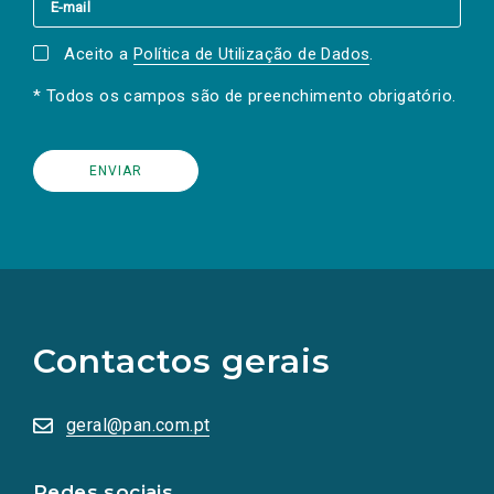
Aceito a
Política de Utilização de Dados
.
* Todos os campos são de preenchimento obrigatório.
(Os
links
para
as
Contactos gerais
redes
sociais
abrem
numa
geral@pan.com.pt
nova
aba.)
Redes sociais