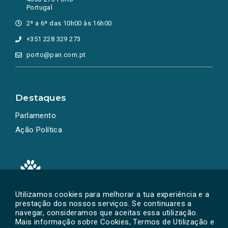
Portugal
2ª a 6ª das 10h00 às 16h00
+351 228 329 273
porto@pan.com.pt
Destaques
Parlamento
Ação Política
Utilizamos cookies para melhorar a tua experiência e a
prestação dos nossos serviços. Se continuares a
Powered by
SOLOS
© PAN 2026
navegar, consideramos que aceitas essa utilização.
Mais informação sobre Cookies, Termos de Utilização e