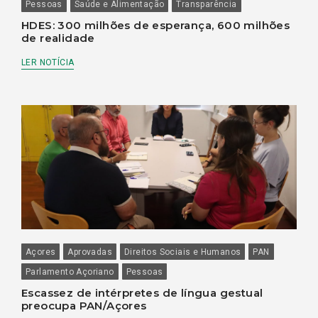
Pessoas
Saúde e Alimentação
Transparência
HDES: 300 milhões de esperança, 600 milhões
de realidade
LER NOTÍCIA
Açores
Aprovadas
Direitos Sociais e Humanos
PAN
Parlamento Açoriano
Pessoas
Escassez de intérpretes de língua gestual
preocupa PAN/Açores