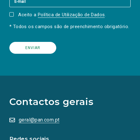
Aceito a
Política de Utilização de Dados
.
* Todos os campos são de preenchimento obrigatório.
(Os
links
para
as
Contactos gerais
redes
sociais
abrem
numa
geral@pan.com.pt
nova
aba.)
Redes sociais