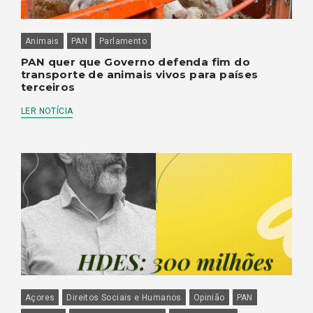
Animais
PAN
Parlamento
PAN quer que Governo defenda fim do
transporte de animais vivos para países
terceiros
LER NOTÍCIA
Açores
Direitos Sociais e Humanos
Opinião
PAN