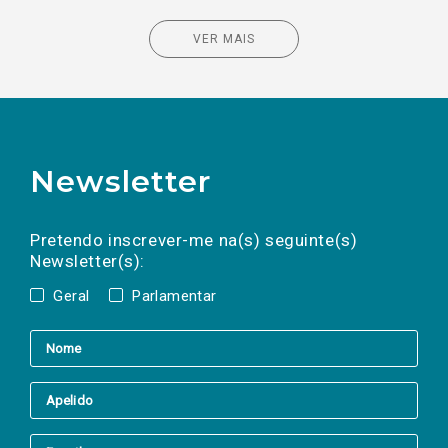
VER MAIS
Newsletter
Preencha os campos abaixo para subscrever
Nome
Apelido
E-
mail
a(s) newsletter(s).
Pretendo inscrever-me na(s) seguinte(s)
Newsletter(s):
Geral
Parlamentar