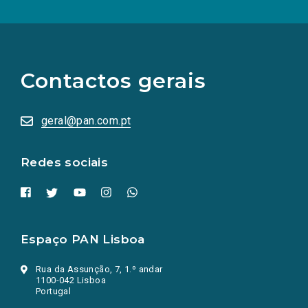
(Os
links
para
as
Contactos gerais
redes
sociais
abrem
numa
geral@pan.com.pt
nova
aba.)
Redes sociais
Espaço PAN Lisboa
Rua da Assunção, 7, 1.º andar
1100-042 Lisboa
Portugal