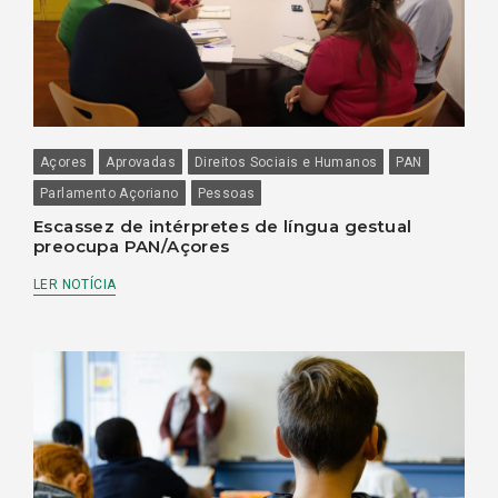
Açores
Aprovadas
Direitos Sociais e Humanos
PAN
Parlamento Açoriano
Pessoas
Escassez de intérpretes de língua gestual
preocupa PAN/Açores
LER NOTÍCIA