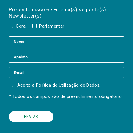
Preencha os campos abaixo para subscrever
Nome
Apelido
E-
mail
a(s) newsletter(s).
Pretendo inscrever-me na(s) seguinte(s)
Newsletter(s):
Geral
Parlamentar
Aceito a
Política de Utilização de Dados
.
* Todos os campos são de preenchimento obrigatório.