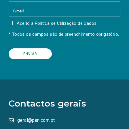
Aceito a
Política de Utilização de Dados
.
* Todos os campos são de preenchimento obrigatório.
(Os
links
para
as
Contactos gerais
redes
sociais
abrem
numa
geral@pan.com.pt
nova
aba.)