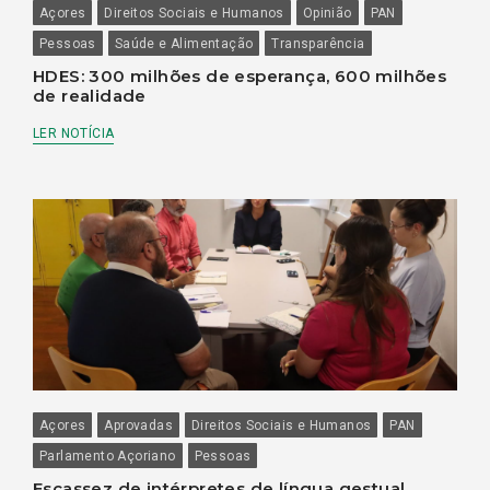
Açores
Direitos Sociais e Humanos
Opinião
PAN
Pessoas
Saúde e Alimentação
Transparência
HDES: 300 milhões de esperança, 600 milhões
de realidade
LER NOTÍCIA
Açores
Aprovadas
Direitos Sociais e Humanos
PAN
Parlamento Açoriano
Pessoas
Escassez de intérpretes de língua gestual