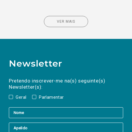
VER MAIS
Newsletter
Preencha os campos abaixo para subscrever
Nome
Apelido
E-
mail
a(s) newsletter(s).
Pretendo inscrever-me na(s) seguinte(s)
Newsletter(s):
Geral
Parlamentar