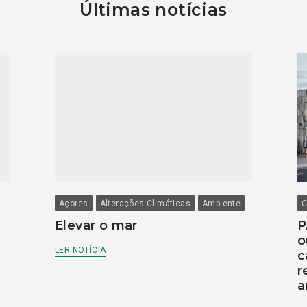
Últimas notícias
Açores
Alterações Climáticas
Ambiente
C
Elevar o mar
P
o
LER NOTÍCIA
c
r
a