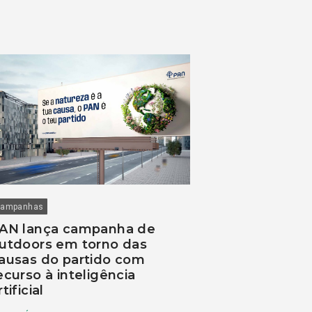
ampanhas
AN lança campanha de
utdoors em torno das
ausas do partido com
ecurso à inteligência
rtificial