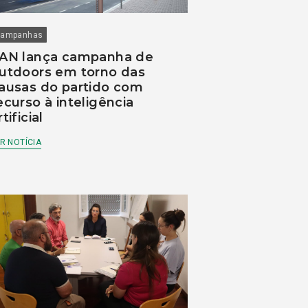
ampanhas
AN lança campanha de
utdoors em torno das
ausas do partido com
ecurso à inteligência
rtificial
R NOTÍCIA