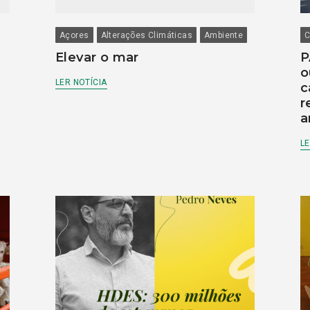
Açores
Alterações Climáticas
Ambiente
C
Elevar o mar
P
o
LER NOTÍCIA
c
r
a
LE