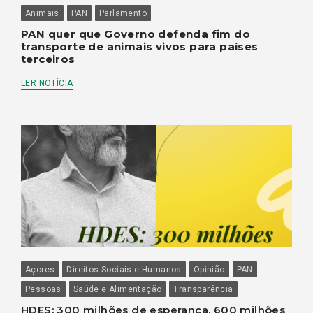
Animais
PAN
Parlamento
PAN quer que Governo defenda fim do
transporte de animais vivos para países
terceiros
LER NOTÍCIA
Açores
Direitos Sociais e Humanos
Opinião
PAN
Pessoas
Saúde e Alimentação
Transparência
HDES: 300 milhões de esperança, 600 milhões