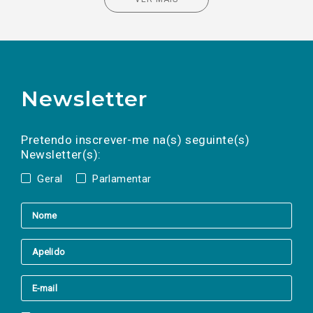
Newsletter
Preencha os campos abaixo para subscrever
Nome
Apelido
E-
mail
a(s) newsletter(s).
Pretendo inscrever-me na(s) seguinte(s)
Newsletter(s):
Geral
Parlamentar