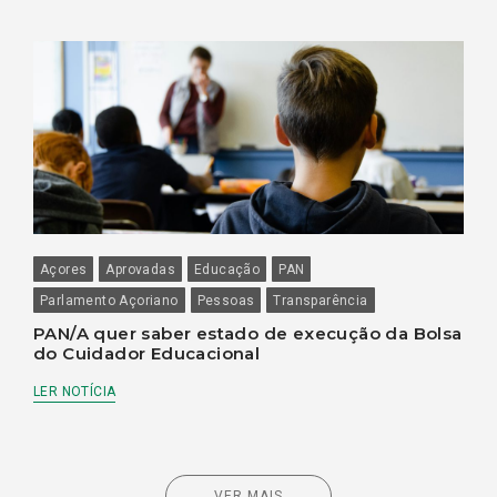
Açores
Aprovadas
Educação
PAN
Parlamento Açoriano
Pessoas
Transparência
PAN/A quer saber estado de execução da Bolsa
do Cuidador Educacional
LER NOTÍCIA
VER MAIS