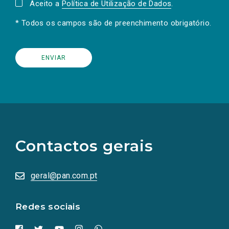
Aceito a
Política de Utilização de Dados
.
* Todos os campos são de preenchimento obrigatório.
(Os
links
para
as
Contactos gerais
redes
sociais
abrem
numa
geral@pan.com.pt
nova
aba.)
Redes sociais