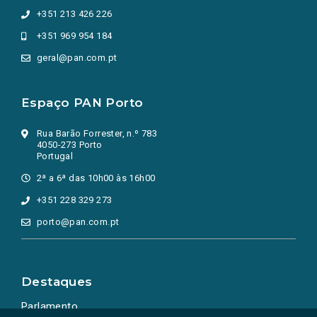
+351 213 426 226
+351 969 954 184
geral@pan.com.pt
Espaço PAN Porto
Rua Barão Forrester, n.º 783
4050-273 Porto
Portugal
2ª a 6ª das 10h00 às 16h00
+351 228 329 273
porto@pan.com.pt
Destaques
Parlamento