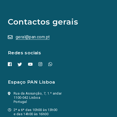
(Os
links
para
as
Contactos gerais
redes
sociais
abrem
numa
geral@pan.com.pt
nova
aba.)
Redes sociais
Espaço PAN Lisboa
Rua da Assunção, 7, 1.º andar
1100-042 Lisboa
Portugal
2ª a 6ª das 10h00 às 13h00
e das 14h00 às 16h00