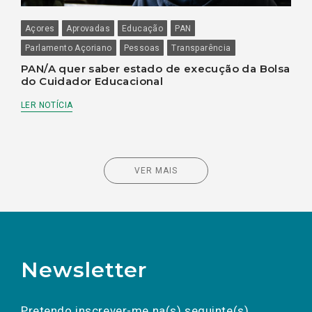
Açores
Aprovadas
Educação
PAN
Parlamento Açoriano
Pessoas
Transparência
PAN/A quer saber estado de execução da Bolsa
do Cuidador Educacional
LER NOTÍCIA
VER MAIS
Newsletter
Preencha os campos abaixo para subscrever
Nome
Apelido
E-
mail
a(s) newsletter(s).
Pretendo inscrever-me na(s) seguinte(s)